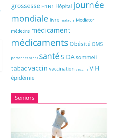
journée
grossesse
Hôpital
H1N1
→
mondiale
livre
Mediator
maladie
médicament
médecins
médicaments
Obésité
OMS
santé
SIDA
sommeil
personnes âgées
vaccin
tabac
VIH
vaccination
vaccins
épidémie
Seniors