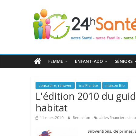
24h
Santé
La
santé
de
FEMME
ENFANT-ADO
SÉNIORS
toute
la
famille
construire, rénover
ma Planète
maison Bio
L'édition 2010 du guid
habitat
11 mars 2010
Rédaction
aides financières hab
Subventions, de primes, 