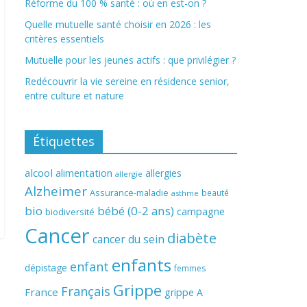
Réforme du 100 % santé : où en est-on ?
Quelle mutuelle santé choisir en 2026 : les
critères essentiels
Mutuelle pour les jeunes actifs : que privilégier ?
Redécouvrir la vie sereine en résidence senior,
entre culture et nature
Étiquettes
alcool
alimentation
allergies
allergie
Alzheimer
Assurance-maladie
beauté
asthme
bio
bébé (0-2 ans)
campagne
biodiversité
Cancer
diabète
cancer du sein
enfants
enfant
dépistage
femmes
Grippe
Français
France
grippe A