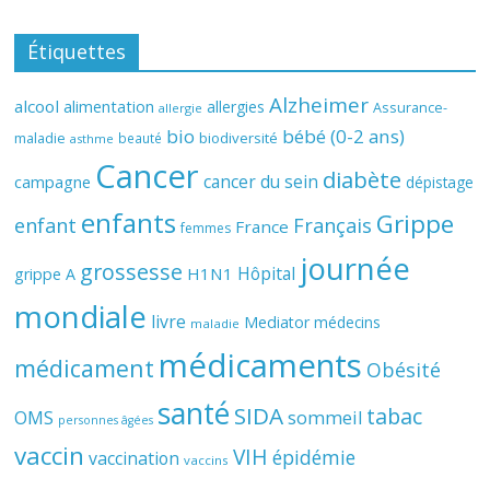
Étiquettes
Alzheimer
alcool
alimentation
allergies
Assurance-
allergie
bio
bébé (0-2 ans)
biodiversité
maladie
beauté
asthme
Cancer
diabète
cancer du sein
campagne
dépistage
enfants
Grippe
enfant
Français
France
femmes
journée
grossesse
Hôpital
H1N1
grippe A
mondiale
livre
Mediator
médecins
maladie
médicaments
médicament
Obésité
santé
SIDA
tabac
OMS
sommeil
personnes âgées
vaccin
VIH
épidémie
vaccination
vaccins