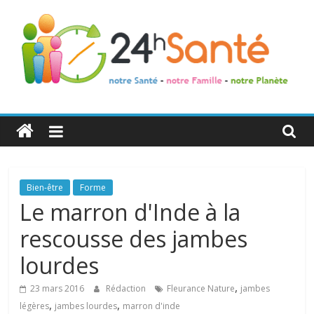
24h
Santé
La
Bien-être
Forme
santé
Le marron d'Inde à la
de
rescousse des jambes
toute
la
lourdes
famille
,
23 mars 2016
Rédaction
Fleurance Nature
jambes
,
,
légères
jambes lourdes
marron d'inde