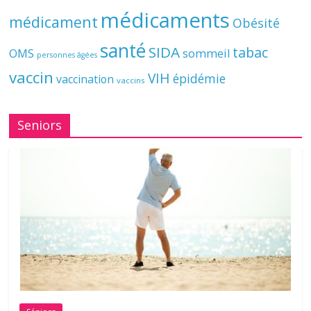
médicaments
médicament
Obésité
santé
SIDA
tabac
OMS
sommeil
personnes âgées
vaccin
VIH
épidémie
vaccination
vaccins
Seniors