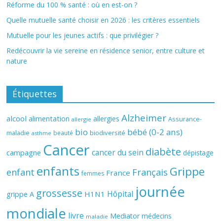
Réforme du 100 % santé : où en est-on ?
Quelle mutuelle santé choisir en 2026 : les critères essentiels
Mutuelle pour les jeunes actifs : que privilégier ?
Redécouvrir la vie sereine en résidence senior, entre culture et
nature
Étiquettes
Alzheimer
alcool
alimentation
allergies
Assurance-
allergie
bio
bébé (0-2 ans)
biodiversité
maladie
beauté
asthme
Cancer
diabète
cancer du sein
campagne
dépistage
enfants
Grippe
enfant
Français
France
femmes
journée
grossesse
Hôpital
H1N1
grippe A
mondiale
livre
Mediator
médecins
maladie