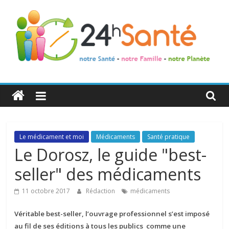
24h
Santé
La
Le médicament et moi
Médicaments
Santé pratique
santé
Le Dorosz, le guide "best-
de
seller" des médicaments
toute
la
11 octobre 2017
Rédaction
médicaments
famille
Véritable best-seller, l’ouvrage professionnel s’est imposé
au fil de ses éditions à tous les publics comme une