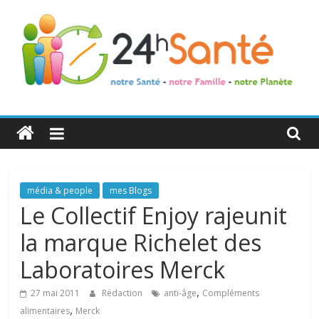
24h
Santé
La
média & people
mes Blogs
santé
Le Collectif Enjoy rajeunit
de
la marque Richelet des
toute
la
Laboratoires Merck
famille
,
27 mai 2011
Rédaction
anti-âge
Compléments
,
alimentaires
Merck