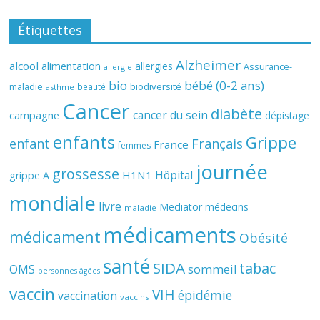
Étiquettes
Alzheimer
alcool
alimentation
allergies
Assurance-
allergie
bio
bébé (0-2 ans)
biodiversité
maladie
beauté
asthme
Cancer
diabète
cancer du sein
campagne
dépistage
enfants
Grippe
enfant
Français
France
femmes
journée
grossesse
Hôpital
H1N1
grippe A
mondiale
livre
Mediator
médecins
maladie
médicaments
médicament
Obésité
santé
SIDA
tabac
OMS
sommeil
personnes âgées
vaccin
VIH
épidémie
vaccination
vaccins