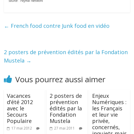
Source : Paymal Network
←
French food contre Junk food en vidéo
2 posters de prévention édités par la Fondation
Mustela
→
Vous pourrez aussi aimer
Vacances
2 posters de
Enjeux
d’été 2012
prévention
Numériques :
avec le
édités par la
les Français
Secours
Fondation
et leur vie
Populaire
Mustela
privée,
concernés,
17 mai 2012
27 mai 2011
inquiets mais