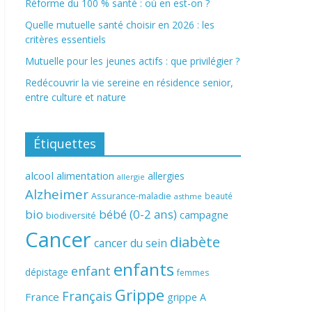
Réforme du 100 % santé : où en est-on ?
Quelle mutuelle santé choisir en 2026 : les
critères essentiels
Mutuelle pour les jeunes actifs : que privilégier ?
Redécouvrir la vie sereine en résidence senior,
entre culture et nature
Étiquettes
alcool
alimentation
allergies
allergie
Alzheimer
Assurance-maladie
beauté
asthme
bio
bébé (0-2 ans)
campagne
biodiversité
Cancer
diabète
cancer du sein
enfants
enfant
dépistage
femmes
Grippe
Français
France
grippe A