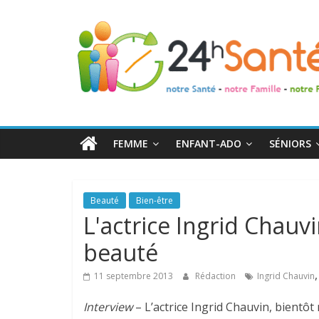
24h
Santé
La
santé
de
FEMME
ENFANT-ADO
SÉNIORS
toute
la
famille
Beauté
Bien-être
L'actrice Ingrid Chauvi
beauté
11 septembre 2013
Rédaction
Ingrid Chauvin
Interview
– L’actrice Ingrid Chauvin, bientôt