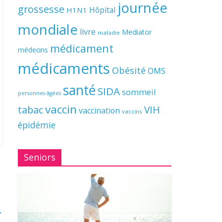
journée
grossesse
Hôpital
H1N1
mondiale
livre
Mediator
maladie
médicament
médecins
médicaments
Obésité
OMS
santé
SIDA
sommeil
personnes âgées
vaccin
tabac
VIH
vaccination
vaccins
épidémie
Seniors
→