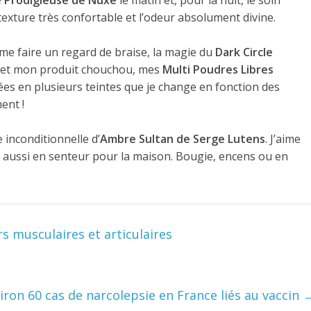
 Prodigieuse de Nuxe
le matin et, pour la nuit, le soin
texture très confortable et l’odeur absolument divine.
e faire un regard de braise, la magie du
Dark Circle
et mon produit chouchou, mes
Multi Poudres Libres
nées en plusieurs teintes que je change en fonction des
ent !
e inconditionnelle d’
Ambre Sultan de Serge Lutens
. J’aime
ne aussi en senteur pour la maison. Bougie, encens ou en
 musculaires et articulaires
iron 60 cas de narcolepsie en France liés au vaccin