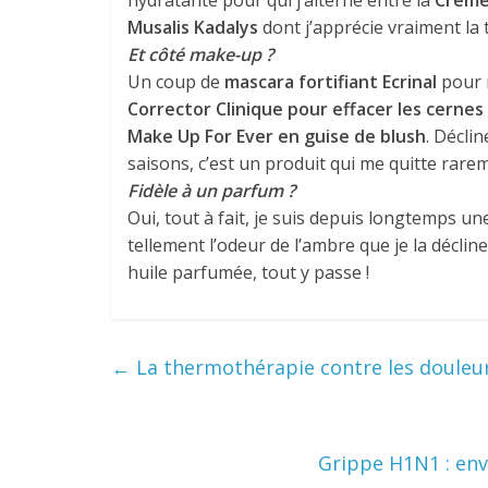
hydratante pour qui j’alterne entre la
Crème
Musalis Kadalys
dont j’apprécie vraiment la 
Et côté make-up ?
Un coup de
mascara fortifiant Ecrinal
pour m
Corrector Clinique pour effacer les cernes
Make Up For Ever en guise de blush
. Décli
saisons, c’est un produit qui me quitte rarem
Fidèle à un parfum ?
Oui, tout à fait, je suis depuis longtemps un
tellement l’odeur de l’ambre que je la décli
huile parfumée, tout y passe !
←
La thermothérapie contre les douleurs
Grippe H1N1 : env