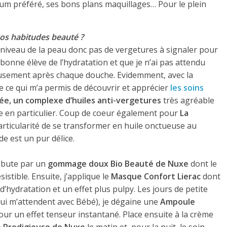
um préféré, ses bons plans maquillages… Pour le plein
vos habitudes beauté ?
au niveau de la peau donc pas de vergetures à signaler pour
e bonne élève de l’hydratation et que je n’ai pas attendu
eusement après chaque douche. Evidemment, avec la
 ce qui m’a permis de découvrir et apprécier
les soins
ée, un complexe d’huiles anti-vergetures
très agréable
re en particulier. Coup de coeur également pour
La
articularité de se transformer en huile onctueuse au
e est un pur délice.
débute par un
gommage doux Bio Beauté de Nuxe
dont le
stible. Ensuite, j’applique le
Masque Confort Lierac
dont
d’hydratation et un effet plus pulpy. Les jours de petite
 qui m’attendent avec Bébé), je dégaine une
Ampoule
our un effet tenseur instantané. Place ensuite à la crème