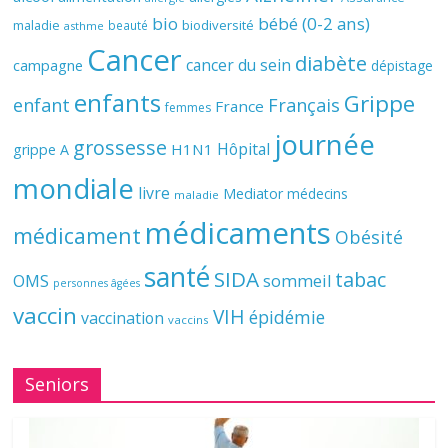
bio
bébé (0-2 ans)
biodiversité
maladie
beauté
asthme
Cancer
diabète
cancer du sein
campagne
dépistage
enfants
Grippe
enfant
Français
France
femmes
journée
grossesse
Hôpital
H1N1
grippe A
mondiale
livre
Mediator
médecins
maladie
médicaments
médicament
Obésité
santé
SIDA
tabac
OMS
sommeil
personnes âgées
vaccin
VIH
épidémie
vaccination
vaccins
Seniors