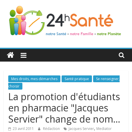
24h
Santé
La
Mes droits, mes démarches
Santé pratique
Se renseigner,
santé
choisir
de
La promotion d'étudiants
toute
en pharmacie "Jacques
la
famille
Servier" change de nom…
,
23 avril 2011
Rédaction
Jacques Servier
Mediator