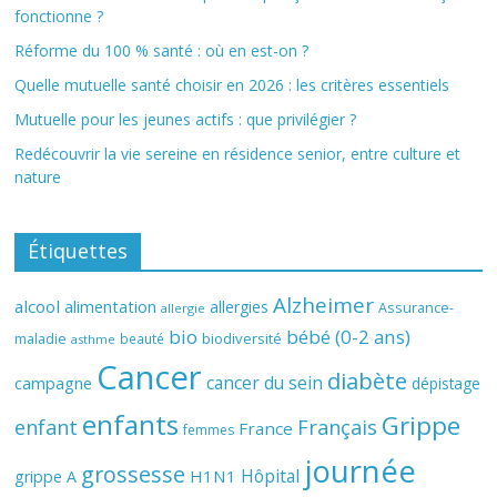
fonctionne ?
Réforme du 100 % santé : où en est-on ?
Quelle mutuelle santé choisir en 2026 : les critères essentiels
Mutuelle pour les jeunes actifs : que privilégier ?
Redécouvrir la vie sereine en résidence senior, entre culture et
nature
Étiquettes
Alzheimer
alcool
alimentation
allergies
Assurance-
allergie
bio
bébé (0-2 ans)
biodiversité
maladie
beauté
asthme
Cancer
diabète
cancer du sein
campagne
dépistage
enfants
Grippe
enfant
Français
France
femmes
journée
grossesse
Hôpital
H1N1
grippe A