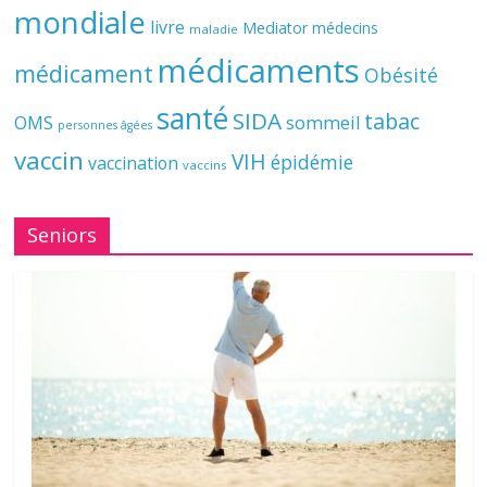
mondiale
livre
Mediator
médecins
maladie
médicaments
médicament
Obésité
santé
SIDA
tabac
OMS
sommeil
personnes âgées
vaccin
VIH
épidémie
vaccination
vaccins
Seniors