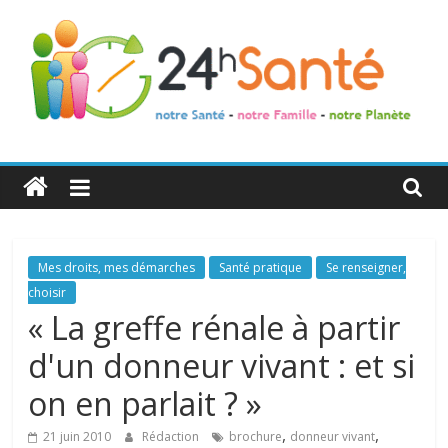
24h
Santé
La
Mes droits, mes démarches
Santé pratique
Se renseigner,
santé
choisir
de
« La greffe rénale à partir
toute
d'un donneur vivant : et si
la
famille
on en parlait ? »
,
,
21 juin 2010
Rédaction
brochure
donneur vivant