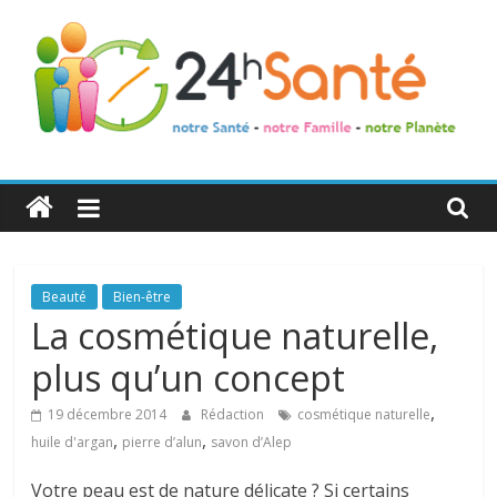
24h
Santé
La
Beauté
Bien-être
santé
La cosmétique naturelle,
de
plus qu’un concept
toute
la
,
19 décembre 2014
Rédaction
cosmétique naturelle
famille
,
,
huile d'argan
pierre d’alun
savon d’Alep
Votre peau est de nature délicate ? Si certains