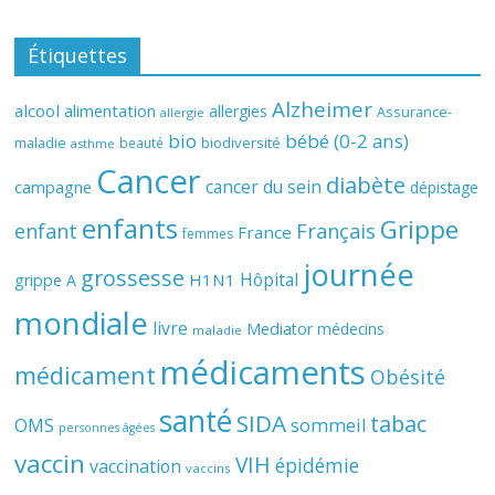
Étiquettes
Alzheimer
alcool
alimentation
allergies
Assurance-
allergie
bio
bébé (0-2 ans)
biodiversité
maladie
beauté
asthme
Cancer
diabète
cancer du sein
campagne
dépistage
enfants
Grippe
enfant
Français
France
femmes
journée
grossesse
Hôpital
H1N1
grippe A
mondiale
livre
Mediator
médecins
maladie
médicaments
médicament
Obésité
santé
SIDA
tabac
OMS
sommeil
personnes âgées
vaccin
VIH
épidémie
vaccination
vaccins