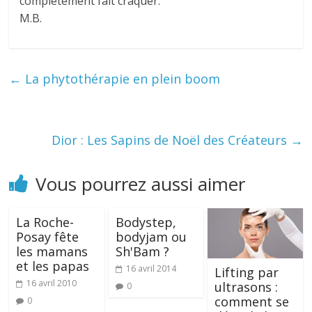
complètement fait craquer.
M.B.
←
La phytothérapie en plein boom
Dior : Les Sapins de Noël des Créateurs
→
Vous pourrez aussi aimer
La Roche-
Bodystep,
Posay fête
bodyjam ou
les mamans
Sh'Bam ?
et les papas
16 avril 2014
Lifting par
16 avril 2010
ultrasons :
0
comment se
0