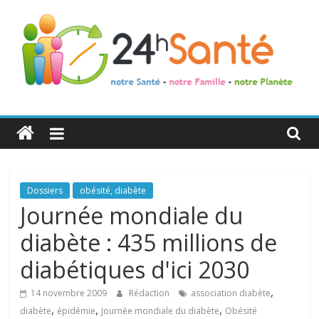
24h
Santé
La
Dossiers
obésité, diabète
santé
Journée mondiale du
de
diabète : 435 millions de
toute
la
diabétiques d'ici 2030
famille
,
14 novembre 2009
Rédaction
association diabète
,
,
,
diabète
épidémie
Journée mondiale du diabète
Obésité