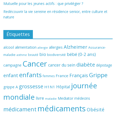
Mutuelle pour les jeunes actifs : que privilégier ?
Redécouvrir la vie sereine en résidence senior, entre culture et
nature
Étiquettes
Alzheimer
alcool
alimentation
allergies
Assurance-
allergie
bio
bébé (0-2 ans)
biodiversité
maladie
beauté
asthme
Cancer
diabète
cancer du sein
campagne
dépistage
enfants
Grippe
enfant
Français
France
femmes
journée
grossesse
Hôpital
H1N1
grippe A
mondiale
livre
Mediator
médecins
maladie
médicaments
médicament
Obésité