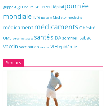
journée
grossesse
Hôpital
H1N1
grippe A
mondiale
livre
Mediator
médecins
maladie
médicaments
médicament
Obésité
santé
SIDA
tabac
OMS
sommeil
personnes âgées
vaccin
VIH
épidémie
vaccination
vaccins
Seniors