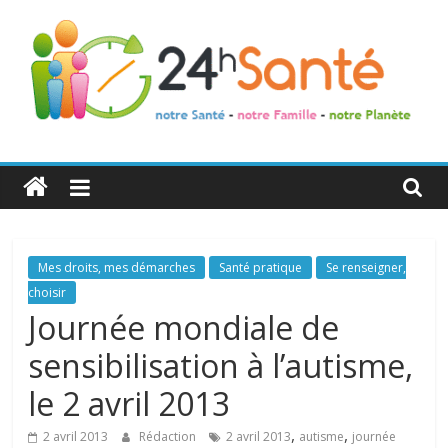
24h
Santé
La
Mes droits, mes démarches
Santé pratique
Se renseigner,
santé
choisir
de
Journée mondiale de
toute
sensibilisation à l’autisme,
la
famille
le 2 avril 2013
,
,
2 avril 2013
Rédaction
2 avril 2013
autisme
journée