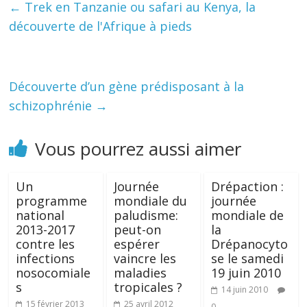
←
Trek en Tanzanie ou safari au Kenya, la
découverte de l'Afrique à pieds
Découverte d’un gène prédisposant à la
schizophrénie
→
Vous pourrez aussi aimer
Un
Journée
Drépaction :
programme
mondiale du
journée
national
paludisme:
mondiale de
2013-2017
peut-on
la
contre les
espérer
Drépanocyto
infections
vaincre les
se le samedi
nosocomiale
maladies
19 juin 2010
s
tropicales ?
14 juin 2010
15 février 2013
25 avril 2012
0