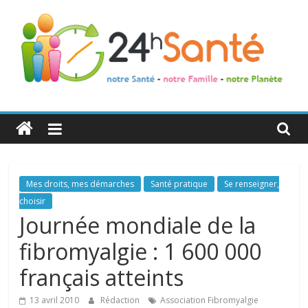
24h
Santé
La
Mes droits, mes démarches
Santé pratique
Se renseigner,
santé
choisir
de
Journée mondiale de la
toute
fibromyalgie : 1 600 000
la
famille
français atteints
13 avril 2010
Rédaction
Association Fibromyalgie