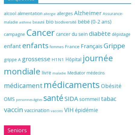
Alzheimer
alcool
alimentation
allergies
Assurance-
allergie
bio
bébé (0-2 ans)
biodiversité
maladie
beauté
asthme
Cancer
diabète
cancer du sein
campagne
dépistage
enfants
Grippe
enfant
Français
France
femmes
journée
grossesse
Hôpital
H1N1
grippe A
mondiale
livre
Mediator
médecins
maladie
médicaments
médicament
Obésité
santé
SIDA
tabac
OMS
sommeil
personnes âgées
vaccin
VIH
épidémie
vaccination
vaccins
Seniors