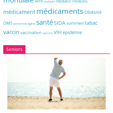
livre
Mediator
médecins
maladie
médicaments
médicament
Obésité
santé
SIDA
tabac
OMS
sommeil
personnes âgées
vaccin
VIH
épidémie
vaccination
vaccins
Seniors