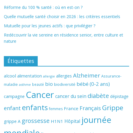
Réforme du 100 % santé : où en est-on ?
Quelle mutuelle santé choisir en 2026 : les critères essentiels
Mutuelle pour les jeunes actifs : que privilégier ?
Redécouvrir la vie sereine en résidence senior, entre culture et
nature
Étiquettes
Alzheimer
alcool
alimentation
allergies
Assurance-
allergie
bio
bébé (0-2 ans)
biodiversité
maladie
beauté
asthme
Cancer
diabète
cancer du sein
campagne
dépistage
enfants
Grippe
enfant
Français
France
femmes
journée
grossesse
Hôpital
H1N1
grippe A
mondiale