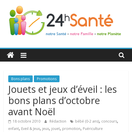
24h
Santé
La
Bons plans
Promotions
santé
Jouets et jeux d’éveil : les
de
bons plans d’octobre
toute
la
avant Noël
famille
,
,
18 octobre 2010
Rédaction
bébé (0-2 ans)
concours
,
,
,
,
,
enfant
Eveil & Jeux
jeux
jouet
promotion
Puériculture