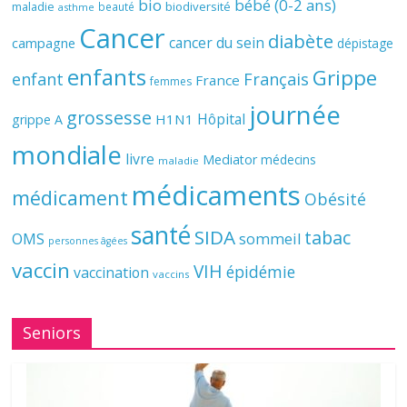
bio
bébé (0-2 ans)
biodiversité
maladie
beauté
asthme
Cancer
diabète
cancer du sein
campagne
dépistage
enfants
Grippe
enfant
Français
France
femmes
journée
grossesse
Hôpital
H1N1
grippe A
mondiale
livre
Mediator
médecins
maladie
médicaments
médicament
Obésité
santé
SIDA
tabac
OMS
sommeil
personnes âgées
vaccin
VIH
épidémie
vaccination
vaccins
Seniors