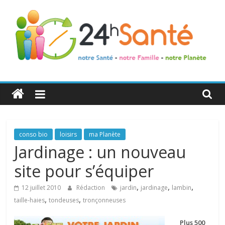
24h
Santé
La
conso bio
loisirs
ma Planète
santé
Jardinage : un nouveau
de
site pour s’équiper
toute
la
,
,
,
12 juillet 2010
Rédaction
jardin
jardinage
lambin
famille
,
,
taille-haies
tondeuses
tronçonneuses
Plus 500