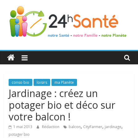
24h
Santé
La
conso bio
loisirs
ma Planète
santé
Jardinage : créez un
de
potager bio et déco sur
toute
la
votre balcon !
famille
,
,
,
1 mai 2013
Rédaction
balcon
CityFarmer
jardinage
potager bio