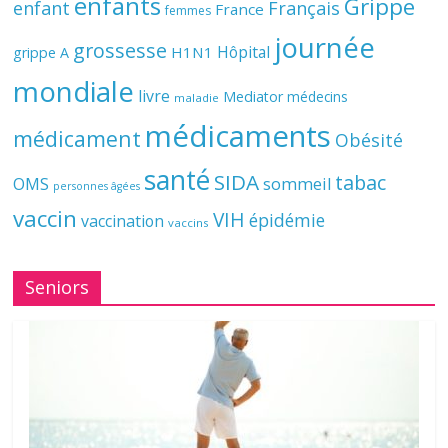
enfants
Grippe
enfant
Français
France
femmes
journée
grossesse
Hôpital
H1N1
grippe A
mondiale
livre
Mediator
médecins
maladie
médicaments
médicament
Obésité
santé
SIDA
tabac
OMS
sommeil
personnes âgées
vaccin
VIH
épidémie
vaccination
vaccins
Seniors