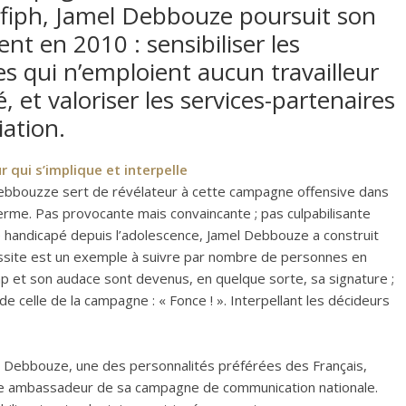
efiph, Jamel Debbouze poursuit son
t en 2010 : sensibiliser les
es qui n’emploient aucun travailleur
 et valoriser les services-partenaires
iation.
qui s’implique et interpelle
Debbouzze sert de révélateur à cette campagne offensive dans
erme. Pas provocante mais convaincante ; pas culpabilisante
 handicapé depuis l’adolescence, Jamel Debbouze a construit
ussite est un exemple à suivre par nombre de personnes en
icap et son audace sont devenus, en quelque sorte, sa signature ;
de celle de la campagne : « Fonce ! ». Interpellant les décideurs
el Debbouze, une des personnalités préférées des Français,
omme ambassadeur de sa campagne de communication nationale.