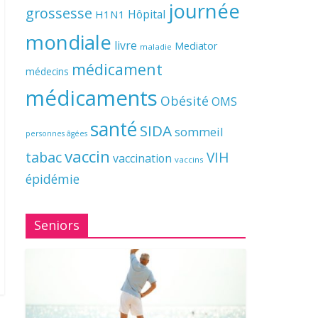
journée
grossesse
Hôpital
H1N1
mondiale
livre
Mediator
maladie
médicament
médecins
médicaments
Obésité
OMS
santé
SIDA
sommeil
personnes âgées
vaccin
tabac
VIH
vaccination
vaccins
épidémie
Seniors