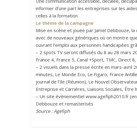
Une communication accessible, décalée, déculpa
informer d’une part les entreprises sur les aides
celles à la formation.
Le thème de la campagne
Mise en scène et jouée par Jamel Debbouze, la
avec de nouveaux génériques où on montre que l’
ouvrant l’emploi aux personnes handicapées grâc
– 2 spots TV seront diffusés du 8 au 28 mars 20
France 4, France 5, Canal +Sport, TMC, Direct 8,
– 2 visuels dans la presse écrite en mars-avril
minutes, Le Monde Eco, Le Figaro, France Antille
journal de l’Ile (Réunion), Le Nouvel Observate
Entreprise et Carrières, Liaisons Sociales, Être 
– Un site évènementiel www.agefiph2010.fr (en 
Debbouze et remasterisés
Source : Agefiph