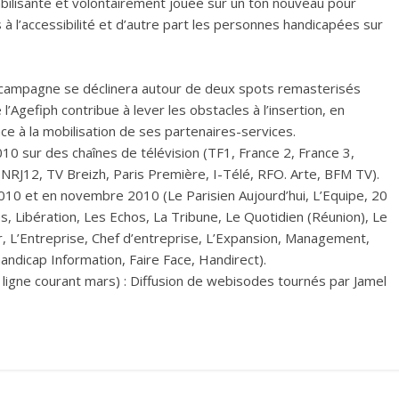
bilisante et volontairement jouée sur un ton nouveau pour
 à l’accessibilité et d’autre part les personnes handicapées sur
 campagne se déclinera autour de deux spots remasterisés
Agefiph contribue à lever les obstacles à l’insertion, en
e à la mobilisation de ses partenaires-services.
10 sur des chaînes de télévision (TF1, France 2, France 3,
 NRJ12, TV Breizh, Paris Première, I-Télé, RFO. Arte, BFM TV).
 2010 et en novembre 2010 (Le Parisien Aujourd’hui, L’Equipe, 20
s, Libération, Les Echos, La Tribune, Le Quotidien (Réunion), Le
ur, L’Entreprise, Chef d’entreprise, L’Expansion, Management,
handicap Information, Faire Face, Handirect).
ligne courant mars) : Diffusion de webisodes tournés par Jamel