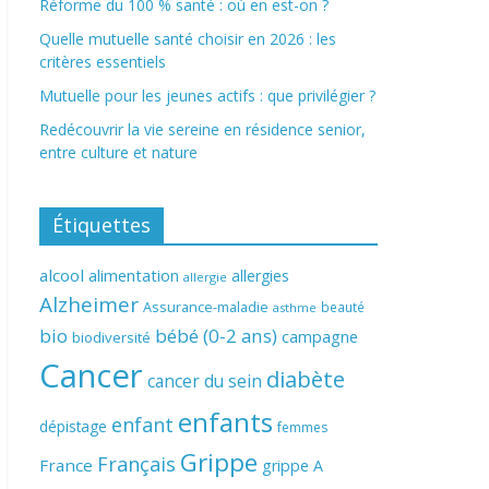
Réforme du 100 % santé : où en est-on ?
Quelle mutuelle santé choisir en 2026 : les
critères essentiels
Mutuelle pour les jeunes actifs : que privilégier ?
Redécouvrir la vie sereine en résidence senior,
entre culture et nature
Étiquettes
alcool
alimentation
allergies
allergie
Alzheimer
Assurance-maladie
beauté
asthme
bio
bébé (0-2 ans)
campagne
biodiversité
Cancer
diabète
cancer du sein
enfants
enfant
dépistage
femmes
Grippe
Français
France
grippe A