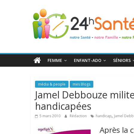
24h
Santé
La
santé
de
FEMME
ENFANT-ADO
SÉNIORS
toute
la
famille
média & people
mes Blogs
Jamel Debbouze milite
handicapées
,
5 mars 2010
Rédaction
handicap
Jamel Deb
Après la 