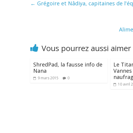
←
Grégoire et Nâdiya, capitaines de l'é
Alime
Vous pourrez aussi aimer
ShredPad, la fausse info de
Le Tita
Nana
Vannes 
naufra
9 mars 2015
0
10 avril 