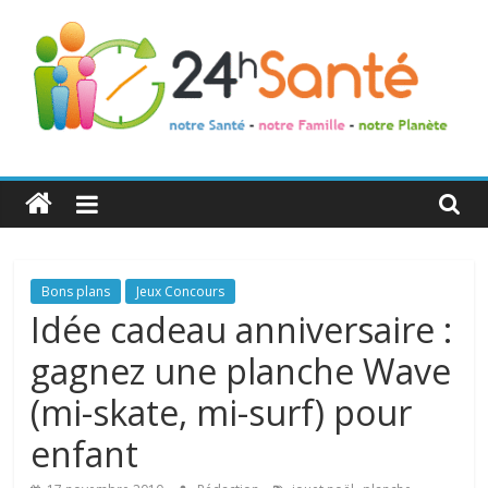
24h
Santé
La
Bons plans
Jeux Concours
santé
Idée cadeau anniversaire :
de
gagnez une planche Wave
toute
la
(mi-skate, mi-surf) pour
famille
enfant