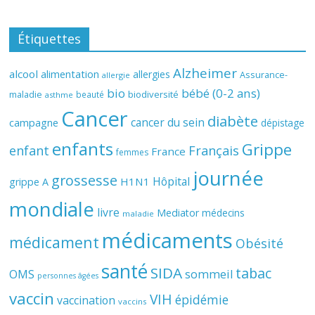
Étiquettes
Alzheimer
alcool
alimentation
allergies
Assurance-
allergie
bio
bébé (0-2 ans)
biodiversité
maladie
beauté
asthme
Cancer
diabète
cancer du sein
campagne
dépistage
enfants
Grippe
enfant
Français
France
femmes
journée
grossesse
Hôpital
H1N1
grippe A
mondiale
livre
Mediator
médecins
maladie
médicaments
médicament
Obésité
santé
SIDA
tabac
OMS
sommeil
personnes âgées
vaccin
VIH
épidémie
vaccination
vaccins