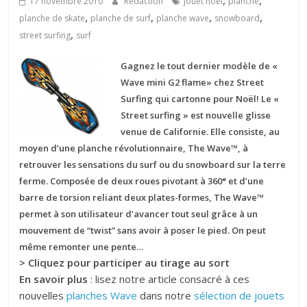
,
,
17 novembre 2010
Rédaction
jouet noël
planche
,
,
,
,
planche de skate
planche de surf
planche wave
snowboard
,
street surfing
surf
Gagnez le tout dernier modèle de «
Wave mini G2 flame» chez Street
Surfing qui cartonne pour Noël! Le «
Street surfing » est nouvelle glisse
venue de Californie. Elle consiste, au
moyen d’une planche révolutionnaire, The Wave™, à
retrouver les sensations du surf ou du snowboard sur la terre
ferme. Composée de deux roues pivotant à 360° et d’une
barre de torsion reliant deux plates-formes, The Wave™
permet à son utilisateur d’avancer tout seul grâce à un
mouvement de “twist” sans avoir à poser le pied. On peut
même remonter une pente…
> Cliquez pour participer au tirage au sort
En savoir plus
: lisez notre article consacré à ces
nouvelles
planches Wave
dans notre
sélection de jouets