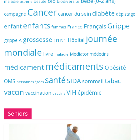
bio
bébé (0-2 ans)
biodiversité
maladie
beauté
asthme
Cancer
diabète
cancer du sein
campagne
dépistage
enfants
Grippe
enfant
Français
France
femmes
journée
grossesse
Hôpital
H1N1
grippe A
mondiale
livre
Mediator
médecins
maladie
médicaments
médicament
Obésité
santé
SIDA
tabac
OMS
sommeil
personnes âgées
vaccin
VIH
épidémie
vaccination
vaccins
Seniors