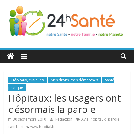
24h
Santé
La
Hôpitaux, cliniques
Mes droits, mes démarches
Santé
santé
pratique
de
Hôpitaux: les usagers ont
toute
désormais la parole
la
famille
,
,
,
30 septembre 2010
Rédaction
Avis
hôpitaux
parole
,
satisfaction
www.hopital.fr