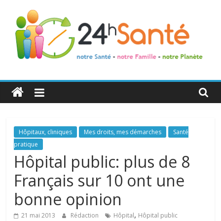
24h
Santé
La
Hôpitaux, cliniques
Mes droits, mes démarches
Santé
santé
pratique
de
Hôpital public: plus de 8
toute
Français sur 10 ont une
la
famille
bonne opinion
,
21 mai 2013
Rédaction
Hôpital
Hôpital public