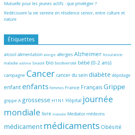
Mutuelle pour les jeunes actifs : que privilégier ?
Redécouvrir la vie sereine en résidence senior, entre culture et
nature
Étiquettes
Alzheimer
alcool
alimentation
allergies
Assurance-
allergie
bio
bébé (0-2 ans)
biodiversité
maladie
beauté
asthme
Cancer
diabète
cancer du sein
campagne
dépistage
enfants
Grippe
enfant
Français
France
femmes
journée
grossesse
Hôpital
H1N1
grippe A
mondiale
livre
Mediator
médecins
maladie
médicaments
médicament
Obésité