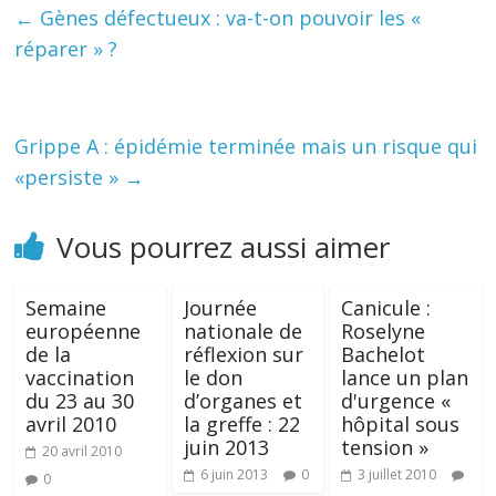
←
Gènes défectueux : va-t-on pouvoir les «
réparer » ?
Grippe A : épidémie terminée mais un risque qui
«persiste »
→
Vous pourrez aussi aimer
Semaine
Journée
Canicule :
européenne
nationale de
Roselyne
de la
réflexion sur
Bachelot
vaccination
le don
lance un plan
du 23 au 30
d’organes et
d'urgence «
avril 2010
la greffe : 22
hôpital sous
juin 2013
tension »
20 avril 2010
6 juin 2013
0
3 juillet 2010
0