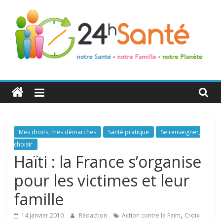
24h
Santé
La
Mes droits, mes démarches
Santé pratique
Se renseigner,
santé
choisir
de
Haïti : la France s’organise
toute
pour les victimes et leur
la
famille
famille
,
14 janvier 2010
Rédaction
Action contre la Faim
Croix