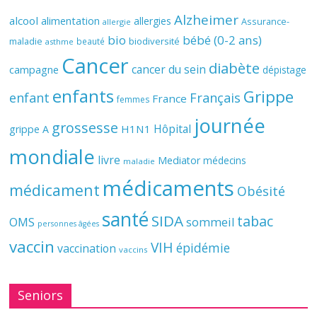
Alzheimer
alcool
alimentation
allergies
Assurance-
allergie
bio
bébé (0-2 ans)
biodiversité
maladie
beauté
asthme
Cancer
diabète
cancer du sein
campagne
dépistage
enfants
Grippe
enfant
Français
France
femmes
journée
grossesse
Hôpital
H1N1
grippe A
mondiale
livre
Mediator
médecins
maladie
médicaments
médicament
Obésité
santé
SIDA
tabac
OMS
sommeil
personnes âgées
vaccin
VIH
épidémie
vaccination
vaccins
Seniors