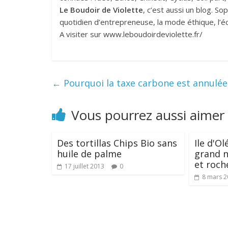
Le Boudoir de Violette
, c’est aussi un blog. S
quotidien d’entrepreneuse, la mode éthique, l’é
A visiter sur www.leboudoirdeviolette.fr/
←
Pourquoi la taxe carbone est annulée
Vous pourrez aussi aimer
Des tortillas Chips Bio sans
Ile d'Ol
huile de palme
grand 
et roche
17 juillet 2013
0
8 mars 2