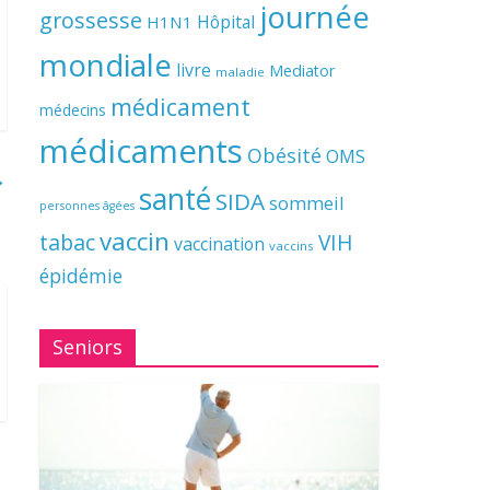
journée
grossesse
Hôpital
H1N1
mondiale
livre
Mediator
maladie
médicament
médecins
médicaments
Obésité
OMS
→
santé
SIDA
sommeil
personnes âgées
vaccin
tabac
VIH
vaccination
vaccins
épidémie
Seniors