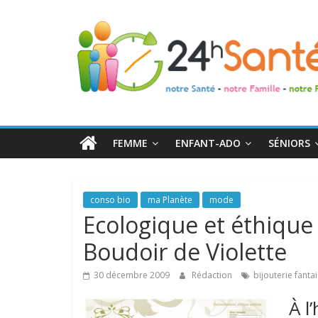
24h
Santé
La
santé
de
FEMME
ENFANT-ADO
SÉNIORS
toute
la
famille
conso bio
ma Planète
mode
Ecologique et éthique 
Boudoir de Violette
30 décembre 2009
Rédaction
bijouterie fantai
À l