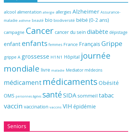
Alzheimer
alcool
alimentation
allergies
Assurance-
allergie
bio
bébé (0-2 ans)
biodiversité
maladie
beauté
asthme
Cancer
diabète
cancer du sein
campagne
dépistage
enfants
Grippe
enfant
Français
France
femmes
journée
grossesse
Hôpital
H1N1
grippe A
mondiale
livre
Mediator
médecins
maladie
médicaments
médicament
Obésité
santé
SIDA
tabac
OMS
sommeil
personnes âgées
vaccin
VIH
épidémie
vaccination
vaccins
Seniors