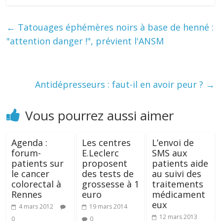
←
Tatouages éphémères noirs à base de henné :
"attention danger !", prévient l'ANSM
Antidépresseurs : faut-il en avoir peur ?
→
Vous pourrez aussi aimer
Agenda :
Les centres
L’envoi de
forum-
E.Leclerc
SMS aux
patients sur
proposent
patients aide
le cancer
des tests de
au suivi des
colorectal à
grossesse à 1
traitements
Rennes
euro
médicament
eux
4 mars 2012
19 mars 2014
12 mars 2013
0
0