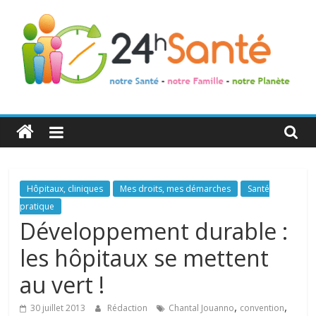
24h
Santé
La
Hôpitaux, cliniques
Mes droits, mes démarches
Santé
santé
pratique
de
Développement durable :
toute
les hôpitaux se mettent
la
famille
au vert !
,
,
30 juillet 2013
Rédaction
Chantal Jouanno
convention