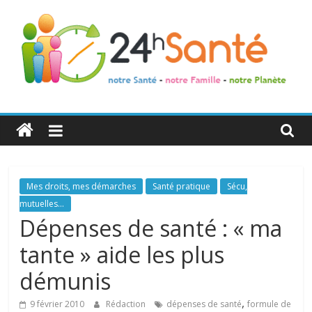
24h
Santé
La
Mes droits, mes démarches
Santé pratique
Sécu,
santé
mutuelles...
de
Dépenses de santé : « ma
toute
tante » aide les plus
la
famille
démunis
,
9 février 2010
Rédaction
dépenses de santé
formule de