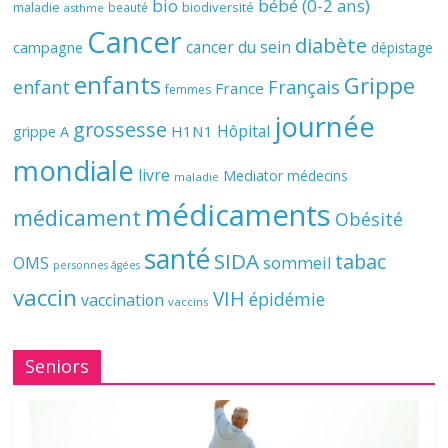
bio
bébé (0-2 ans)
biodiversité
maladie
beauté
asthme
Cancer
diabète
cancer du sein
campagne
dépistage
enfants
Grippe
enfant
Français
France
femmes
journée
grossesse
Hôpital
H1N1
grippe A
mondiale
livre
Mediator
médecins
maladie
médicaments
médicament
Obésité
santé
SIDA
tabac
OMS
sommeil
personnes âgées
vaccin
VIH
épidémie
vaccination
vaccins
Seniors