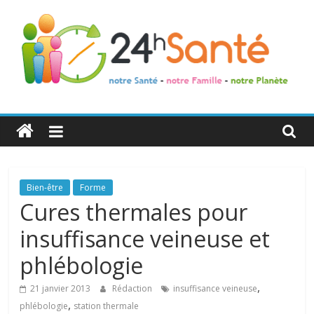
24h
Santé
La
Bien-être
Forme
santé
Cures thermales pour
de
insuffisance veineuse et
toute
la
phlébologie
famille
,
21 janvier 2013
Rédaction
insuffisance veineuse
,
phlébologie
station thermale