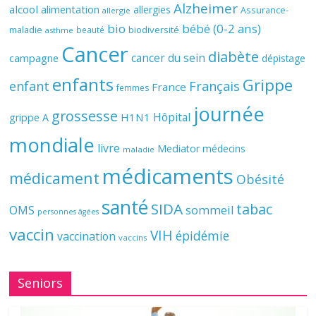
Alzheimer
alcool
alimentation
allergies
Assurance-
allergie
bio
bébé (0-2 ans)
biodiversité
maladie
beauté
asthme
Cancer
diabète
cancer du sein
campagne
dépistage
enfants
Grippe
enfant
Français
France
femmes
journée
grossesse
Hôpital
H1N1
grippe A
mondiale
livre
Mediator
médecins
maladie
médicaments
médicament
Obésité
santé
SIDA
tabac
OMS
sommeil
personnes âgées
vaccin
VIH
épidémie
vaccination
vaccins
Seniors