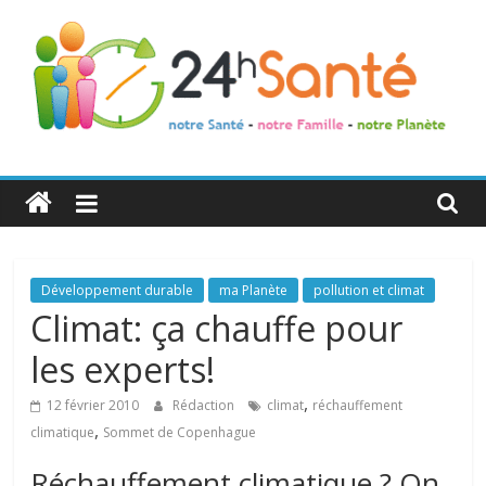
24h
Santé
La
Développement durable
ma Planète
pollution et climat
santé
Climat: ça chauffe pour
de
les experts!
toute
la
,
12 février 2010
Rédaction
climat
réchauffement
famille
,
climatique
Sommet de Copenhague
Réchauffement climatique ? On