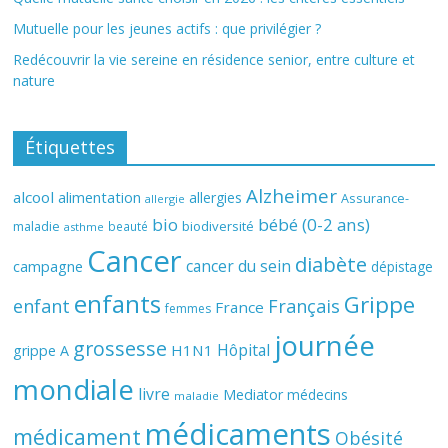
Mutuelle pour les jeunes actifs : que privilégier ?
Redécouvrir la vie sereine en résidence senior, entre culture et
nature
Étiquettes
Alzheimer
alcool
alimentation
allergies
Assurance-
allergie
bio
bébé (0-2 ans)
biodiversité
maladie
beauté
asthme
Cancer
diabète
cancer du sein
campagne
dépistage
enfants
Grippe
enfant
Français
France
femmes
journée
grossesse
Hôpital
H1N1
grippe A
mondiale
livre
Mediator
médecins
maladie
médicaments
médicament
Obésité