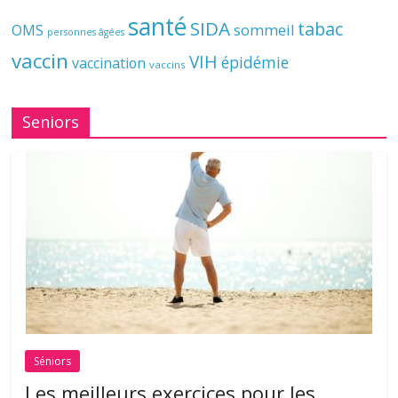
santé
SIDA
tabac
OMS
sommeil
personnes âgées
vaccin
VIH
épidémie
vaccination
vaccins
Seniors
Séniors
Les meilleurs exercices pour les