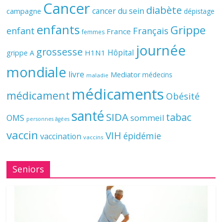
Cancer
diabète
cancer du sein
campagne
dépistage
enfants
Grippe
enfant
Français
France
femmes
journée
grossesse
Hôpital
H1N1
grippe A
mondiale
livre
Mediator
médecins
maladie
médicaments
médicament
Obésité
santé
SIDA
tabac
OMS
sommeil
personnes âgées
vaccin
VIH
épidémie
vaccination
vaccins
Seniors