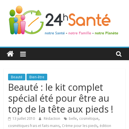
24h
Santé
La
Beauté
Bien-être
santé
Beauté : le kit complet
de
spécial été pour être au
toute
la
top de la tête aux pieds !
famille
,
,
13 juillet 2010
Rédaction
belle
cosmétique
,
,
cosmétiques frais et faits mains
Crème pour les pieds
édition