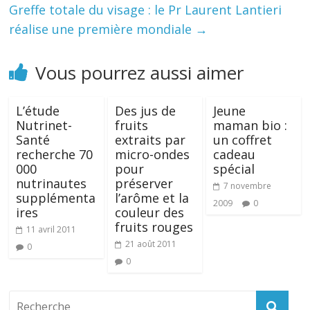
Greffe totale du visage : le Pr Laurent Lantieri
réalise une première mondiale
→
Vous pourrez aussi aimer
L’étude
Des jus de
Jeune
Nutrinet-
fruits
maman bio :
Santé
extraits par
un coffret
recherche 70
micro-ondes
cadeau
000
pour
spécial
nutrinautes
préserver
7 novembre
supplémenta
l’arôme et la
2009
0
ires
couleur des
fruits rouges
11 avril 2011
21 août 2011
0
0