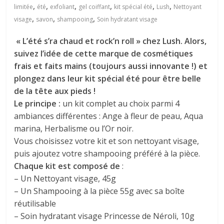
,
,
,
,
,
,
limitée
été
exfoliant
gel coiffant
kit spécial été
Lush
Nettoyant
,
,
,
visage
savon
shampooing
Soin hydratant visage
« L’été s’ra chaud et rock’n roll » chez Lush. Alors,
suivez l’idée de cette marque de cosmétiques
frais et faits mains (toujours aussi innovante !) et
plongez dans leur kit spécial été pour être belle
de la tête aux pieds !
Le principe :
un kit complet au choix parmi 4
ambiances différentes : Ange à fleur de peau, Aqua
marina, Herbalisme ou l’Or noir.
Vous choisissez votre kit et son nettoyant visage,
puis ajoutez votre shampooing préféré à la pièce.
Chaque kit est composé de
:
– Un Nettoyant visage, 45g
– Un Shampooing à la pièce 55g avec sa boîte
réutilisable
– Soin hydratant visage Princesse de Néroli, 10g