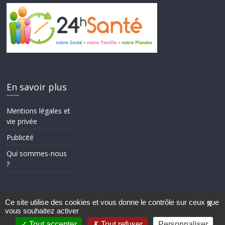
En savoir plus
Mentions légales et
vie privée
Publicité
Qui sommes-nous
?
Ce site utilise des cookies et vous donne le contrôle sur ceux que
X
vous souhaitez activer
Copyright © 2026
24h Santé
. Tous droits réservés.
Theme ColorMag par
ThemeGrill.
. Propulsé par
WordPress
.
Tout accepter
Tout refuser
Personnaliser