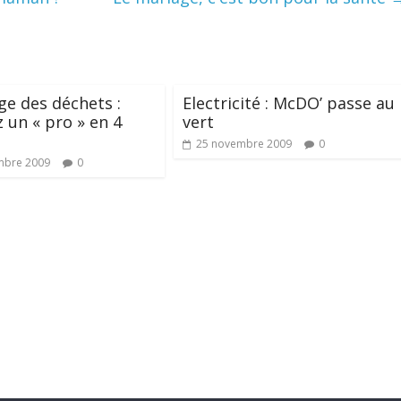
ge des déchets :
Electricité : McDO’ passe au
 un « pro » en 4
vert
25 novembre 2009
0
mbre 2009
0