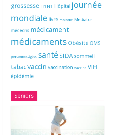
journée
grossesse
Hôpital
H1N1
mondiale
livre
Mediator
maladie
médicament
médecins
médicaments
Obésité
OMS
santé
SIDA
sommeil
personnes âgées
vaccin
tabac
VIH
vaccination
vaccins
épidémie
Seniors