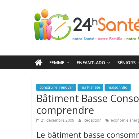
24h
Santé
La
santé
de
FEMME
ENFANT-ADO
SÉNIORS
toute
la
famille
construire, rénover
ma Planète
maison Bio
Bâtiment Basse Consom
comprendre
21 décembre 2009
Rédaction
économie énerg
Le bâtiment basse consomm