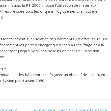
nsommation, la RT 2005 impose l’utilisation de matériaux
RT est révisée tous les cinq ans : logiquement, la nouvelle
10.
ntiellement sur l’isolation des bâtiments. En effet, seule une
icacement les pertes énergétiques liées au chauffage et à la
représentent jusqu’à 60 % des besoins en énergie! L’isolation
nt :
erre
ommations des bâtiments neufs (avec un objectif de – 40 % en
(division par 4 avant 2050).
-maman ?
Le mariage, c'est bon pour la santé