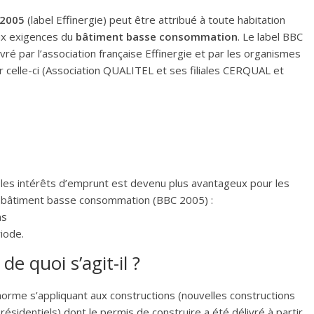
 2005
(label Effinergie) peut être attribué à toute habitation
ux exigences du
bâtiment basse consommation
. Le label BBC
vré par l’association française Effinergie et par les organismes
 celle-ci (Association QUALITEL et ses filiales CERQUAL et
r les intérêts d’emprunt est devenu plus avantageux pour les
 bâtiment basse consommation (BBC 2005) :
ns
iode.
 quoi s’agit-il ?
rme s’appliquant aux constructions (nouvelles constructions
ésidentiels) dont le permis de construire a été délivré à partir