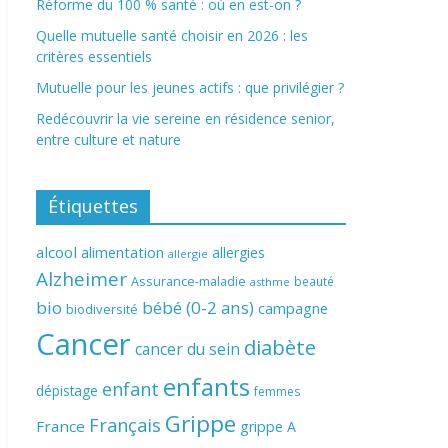
Réforme du 100 % santé : où en est-on ?
Quelle mutuelle santé choisir en 2026 : les
critères essentiels
Mutuelle pour les jeunes actifs : que privilégier ?
Redécouvrir la vie sereine en résidence senior,
entre culture et nature
Étiquettes
alcool
alimentation
allergies
allergie
Alzheimer
Assurance-maladie
beauté
asthme
bio
bébé (0-2 ans)
campagne
biodiversité
Cancer
diabète
cancer du sein
enfants
enfant
dépistage
femmes
Grippe
Français
France
grippe A