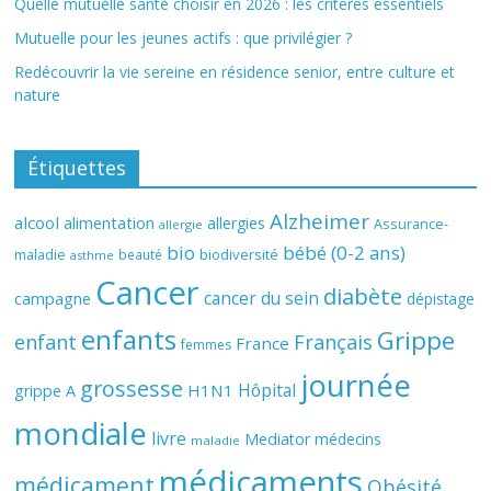
Quelle mutuelle santé choisir en 2026 : les critères essentiels
Mutuelle pour les jeunes actifs : que privilégier ?
Redécouvrir la vie sereine en résidence senior, entre culture et
nature
Étiquettes
Alzheimer
alcool
alimentation
allergies
Assurance-
allergie
bio
bébé (0-2 ans)
biodiversité
maladie
beauté
asthme
Cancer
diabète
cancer du sein
campagne
dépistage
enfants
Grippe
enfant
Français
France
femmes
journée
grossesse
Hôpital
H1N1
grippe A
mondiale
livre
Mediator
médecins
maladie
médicaments
médicament
Obésité