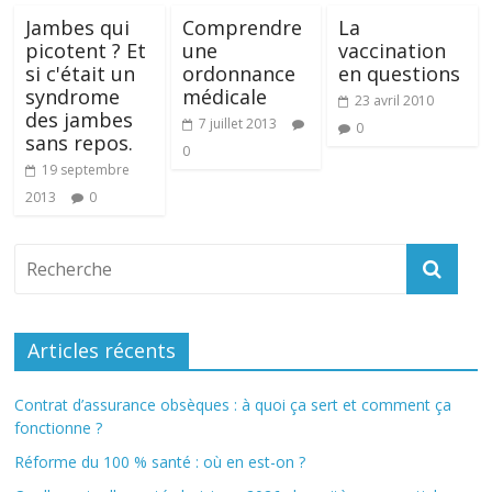
Jambes qui
Comprendre
La
picotent ? Et
une
vaccination
si c'était un
ordonnance
en questions
syndrome
médicale
23 avril 2010
des jambes
7 juillet 2013
0
sans repos.
0
19 septembre
2013
0
Articles récents
Contrat d’assurance obsèques : à quoi ça sert et comment ça
fonctionne ?
Réforme du 100 % santé : où en est-on ?