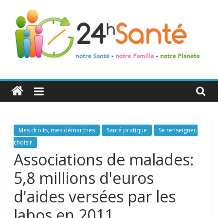
24h
Santé
La
Mes droits, mes démarches
Santé pratique
Se renseigner,
santé
choisir
de
Associations de malades:
toute
5,8 millions d'euros
la
famille
d'aides versées par les
labos en 2011