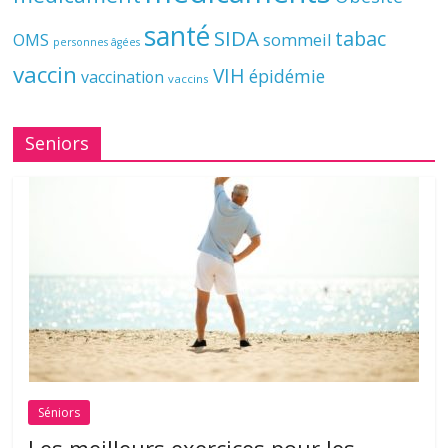
santé
SIDA
tabac
OMS
sommeil
personnes âgées
vaccin
VIH
épidémie
vaccination
vaccins
Seniors
Séniors