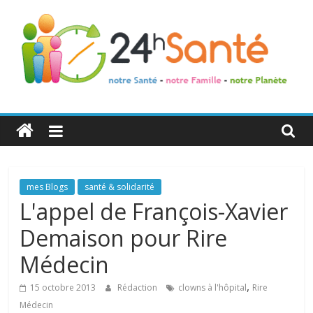
24h
Santé
La
mes Blogs
santé & solidarité
santé
L'appel de François-Xavier
de
Demaison pour Rire
toute
la
Médecin
famille
,
15 octobre 2013
Rédaction
clowns à l'hôpital
Rire
Médecin