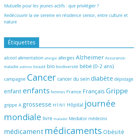
Mutuelle pour les jeunes actifs : que privilégier ?
Redécouvrir la vie sereine en résidence senior, entre culture et
nature
Étiquettes
Alzheimer
alcool
alimentation
allergies
Assurance-
allergie
bio
bébé (0-2 ans)
biodiversité
maladie
beauté
asthme
Cancer
diabète
cancer du sein
campagne
dépistage
enfants
Grippe
enfant
Français
France
femmes
journée
grossesse
Hôpital
H1N1
grippe A
mondiale
livre
Mediator
médecins
maladie
médicaments
médicament
Obésité