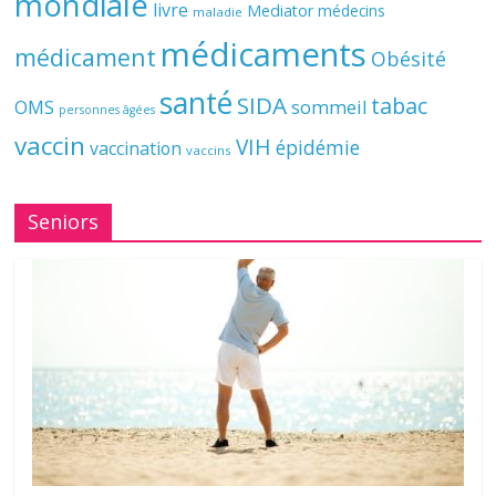
mondiale
livre
Mediator
médecins
maladie
médicaments
médicament
Obésité
santé
SIDA
tabac
OMS
sommeil
personnes âgées
vaccin
VIH
épidémie
vaccination
vaccins
Seniors