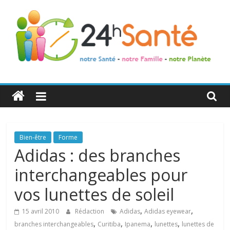
24h
Santé
La
Bien-être
Forme
santé
Adidas : des branches
de
interchangeables pour
toute
la
vos lunettes de soleil
famille
,
,
15 avril 2010
Rédaction
Adidas
Adidas eyewear
,
,
,
,
branches interchangeables
Curitiba
Ipanema
lunettes
lunettes de