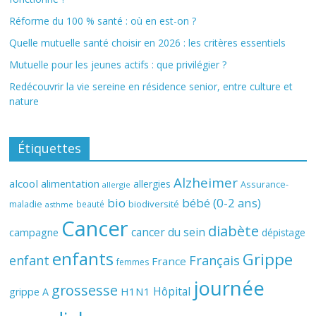
Réforme du 100 % santé : où en est-on ?
Quelle mutuelle santé choisir en 2026 : les critères essentiels
Mutuelle pour les jeunes actifs : que privilégier ?
Redécouvrir la vie sereine en résidence senior, entre culture et
nature
Étiquettes
Alzheimer
alcool
alimentation
allergies
Assurance-
allergie
bio
bébé (0-2 ans)
biodiversité
maladie
beauté
asthme
Cancer
diabète
cancer du sein
campagne
dépistage
enfants
Grippe
enfant
Français
France
femmes
journée
grossesse
Hôpital
H1N1
grippe A