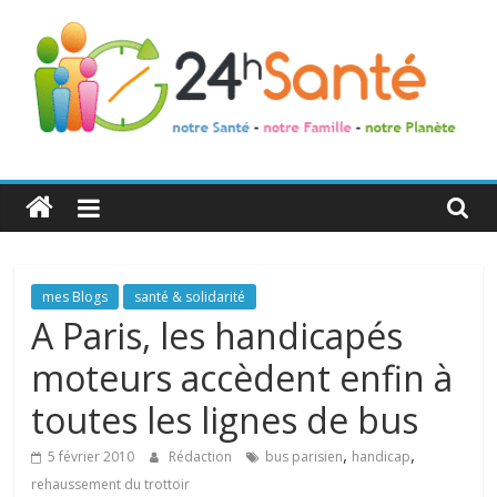
24h
Santé
La
mes Blogs
santé & solidarité
santé
A Paris, les handicapés
de
moteurs accèdent enfin à
toute
la
toutes les lignes de bus
famille
,
,
5 février 2010
Rédaction
bus parisien
handicap
rehaussement du trottoir