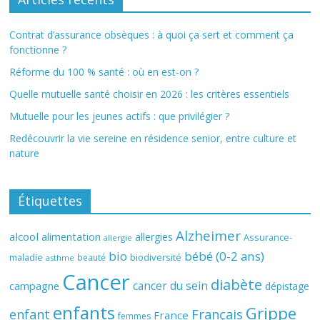
Contrat d’assurance obsèques : à quoi ça sert et comment ça
fonctionne ?
Réforme du 100 % santé : où en est-on ?
Quelle mutuelle santé choisir en 2026 : les critères essentiels
Mutuelle pour les jeunes actifs : que privilégier ?
Redécouvrir la vie sereine en résidence senior, entre culture et
nature
Étiquettes
Alzheimer
alcool
alimentation
allergies
Assurance-
allergie
bio
bébé (0-2 ans)
biodiversité
maladie
beauté
asthme
Cancer
diabète
cancer du sein
campagne
dépistage
enfants
Grippe
enfant
Français
France
femmes