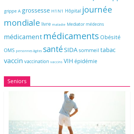
journée
grossesse
Hôpital
H1N1
grippe A
mondiale
livre
Mediator
médecins
maladie
médicaments
médicament
Obésité
santé
SIDA
tabac
OMS
sommeil
personnes âgées
vaccin
VIH
épidémie
vaccination
vaccins
Seniors