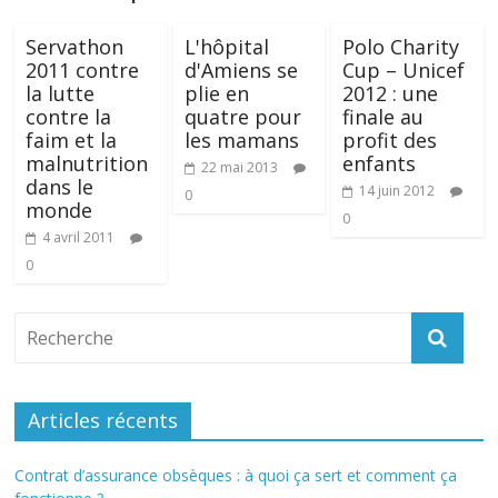
Servathon
L'hôpital
Polo Charity
2011 contre
d'Amiens se
Cup – Unicef
la lutte
plie en
2012 : une
contre la
quatre pour
finale au
faim et la
les mamans
profit des
malnutrition
enfants
22 mai 2013
dans le
14 juin 2012
0
monde
0
4 avril 2011
0
Articles récents
Contrat d’assurance obsèques : à quoi ça sert et comment ça