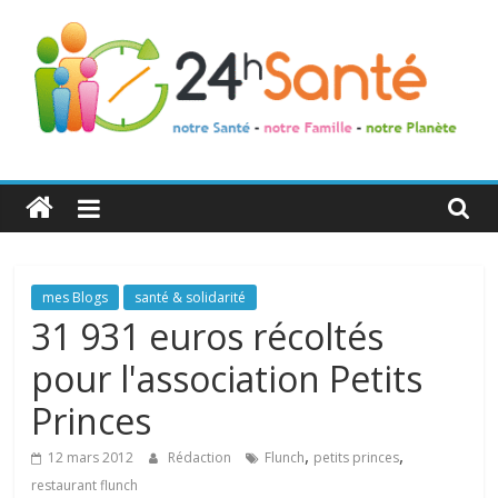
24h
Santé
La
mes Blogs
santé & solidarité
santé
31 931 euros récoltés
de
pour l'association Petits
toute
la
Princes
famille
,
,
12 mars 2012
Rédaction
Flunch
petits princes
restaurant flunch