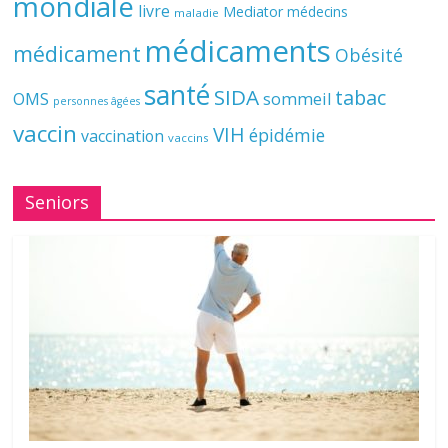
mondiale
livre
Mediator
médecins
maladie
médicaments
médicament
Obésité
santé
SIDA
tabac
OMS
sommeil
personnes âgées
vaccin
VIH
épidémie
vaccination
vaccins
Seniors