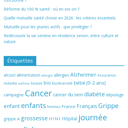
fonctionne ?
Réforme du 100 % santé : où en est-on ?
Quelle mutuelle santé choisir en 2026 : les critères essentiels
Mutuelle pour les jeunes actifs : que privilégier ?
Redécouvrir la vie sereine en résidence senior, entre culture et
nature
Étiquettes
Alzheimer
alcool
alimentation
allergies
Assurance-
allergie
bio
bébé (0-2 ans)
biodiversité
maladie
beauté
asthme
Cancer
diabète
cancer du sein
campagne
dépistage
enfants
Grippe
enfant
Français
France
femmes
journée
grossesse
Hôpital
H1N1
grippe A