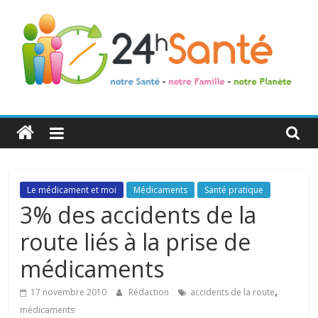
24h
Santé
La
Le médicament et moi
Médicaments
Santé pratique
santé
3% des accidents de la
de
route liés à la prise de
toute
la
médicaments
famille
,
17 novembre 2010
Rédaction
accidents de la route
médicaments