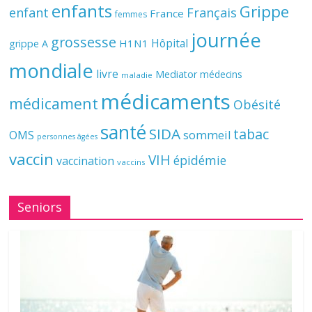
enfants
Grippe
enfant
Français
France
femmes
journée
grossesse
Hôpital
H1N1
grippe A
mondiale
livre
Mediator
médecins
maladie
médicaments
médicament
Obésité
santé
SIDA
tabac
OMS
sommeil
personnes âgées
vaccin
VIH
épidémie
vaccination
vaccins
Seniors