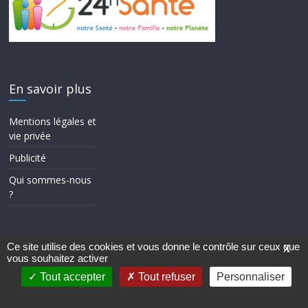
En savoir plus
Mentions légales et
vie privée
Publicité
Qui sommes-nous
?
Ce site utilise des cookies et vous donne le contrôle sur ceux que
X
vous souhaitez activer
Copyright © 2026
24h Santé
. Tous droits réservés.
Theme ColorMag par
ThemeGrill.
. Propulsé par
WordPress
.
Tout accepter
Tout refuser
Personnaliser