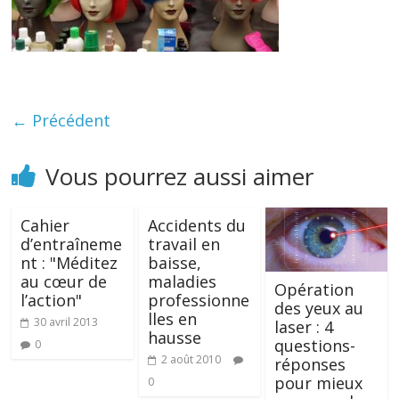
← Précédent
Vous pourrez aussi aimer
Cahier
Accidents du
d’entraîneme
travail en
nt : "Méditez
baisse,
au cœur de
maladies
Opération
l’action"
professionne
des yeux au
lles en
30 avril 2013
laser : 4
hausse
questions-
0
2 août 2010
réponses
pour mieux
0