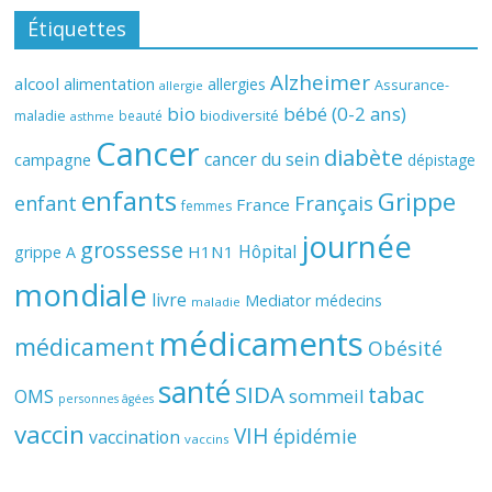
Étiquettes
Alzheimer
alcool
alimentation
allergies
Assurance-
allergie
bio
bébé (0-2 ans)
biodiversité
maladie
beauté
asthme
Cancer
diabète
cancer du sein
campagne
dépistage
enfants
Grippe
enfant
Français
France
femmes
journée
grossesse
Hôpital
H1N1
grippe A
mondiale
livre
Mediator
médecins
maladie
médicaments
médicament
Obésité
santé
SIDA
tabac
OMS
sommeil
personnes âgées
vaccin
VIH
épidémie
vaccination
vaccins