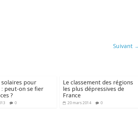
Suivant 
solaires pour
Le classement des régions
 : peut-on se fier
les plus dépressives de
ices ?
France
013
0
20 mars 2014
0