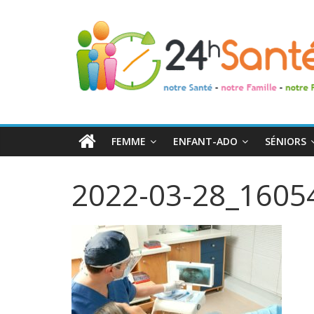
24h
Santé
La
santé
de
FEMME
ENFANT-ADO
SÉNIORS
toute
la
2022-03-28_1605
famille