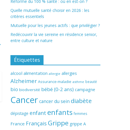
Réforme du 100 % santé : où en est-on ?
Quelle mutuelle santé choisir en 2026 : les
critères essentiels
Mutuelle pour les jeunes actifs : que privilégier ?
Redécouvrir la vie sereine en résidence senior,
entre culture et nature
→
Étiquettes
alcool
alimentation
allergies
allergie
Alzheimer
Assurance-maladie
beauté
asthme
bio
bébé (0-2 ans)
campagne
biodiversité
Cancer
diabète
cancer du sein
enfants
enfant
dépistage
femmes
Grippe
Français
France
grippe A