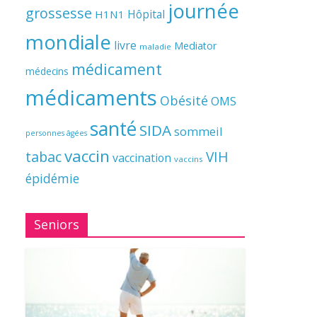
journée
grossesse
Hôpital
H1N1
mondiale
livre
Mediator
maladie
médicament
médecins
médicaments
Obésité
OMS
santé
SIDA
sommeil
personnes âgées
vaccin
tabac
VIH
vaccination
vaccins
épidémie
Seniors