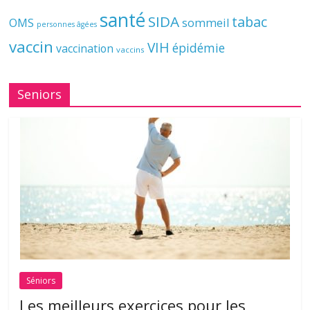
santé
SIDA
tabac
OMS
sommeil
personnes âgées
vaccin
VIH
épidémie
vaccination
vaccins
Seniors
Séniors
Les meilleurs exercices pour les