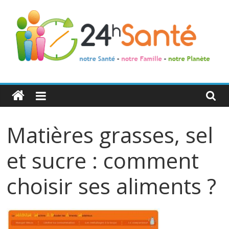
24h
Santé
Matières grasses, sel
La
santé
et sucre : comment
de
toute
choisir ses aliments ?
la
famille