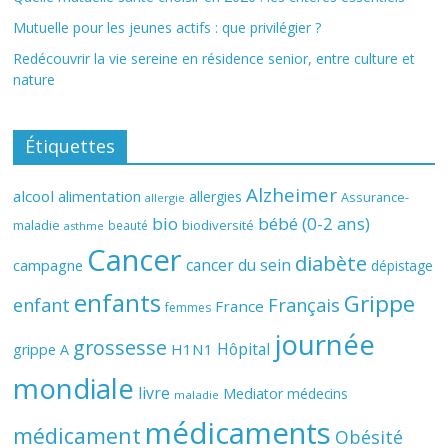
Mutuelle pour les jeunes actifs : que privilégier ?
Redécouvrir la vie sereine en résidence senior, entre culture et
nature
Étiquettes
Alzheimer
alcool
alimentation
allergies
Assurance-
allergie
bio
bébé (0-2 ans)
biodiversité
maladie
beauté
asthme
Cancer
diabète
cancer du sein
campagne
dépistage
enfants
Grippe
enfant
Français
France
femmes
journée
grossesse
Hôpital
H1N1
grippe A
mondiale
livre
Mediator
médecins
maladie
médicaments
médicament
Obésité