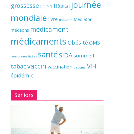
journée
grossesse
Hôpital
H1N1
mondiale
livre
Mediator
maladie
médicament
médecins
médicaments
Obésité
OMS
santé
SIDA
sommeil
personnes âgées
vaccin
tabac
VIH
vaccination
vaccins
épidémie
Seniors