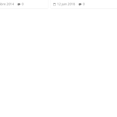
mbre 2014
0
12 juin 2018
0