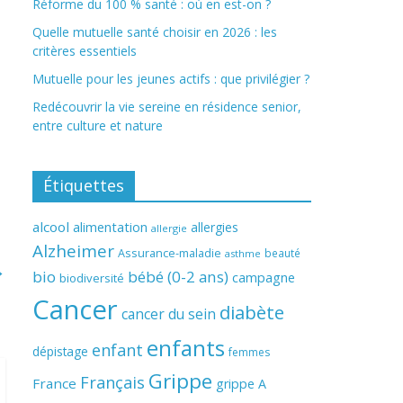
Réforme du 100 % santé : où en est-on ?
Quelle mutuelle santé choisir en 2026 : les
critères essentiels
Mutuelle pour les jeunes actifs : que privilégier ?
Redécouvrir la vie sereine en résidence senior,
entre culture et nature
Étiquettes
alcool
alimentation
allergies
allergie
Alzheimer
Assurance-maladie
beauté
asthme
→
bio
bébé (0-2 ans)
campagne
biodiversité
Cancer
diabète
cancer du sein
enfants
enfant
dépistage
femmes
Grippe
Français
France
grippe A