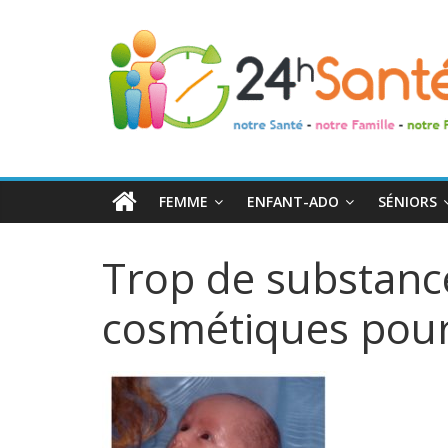
24h
Santé
La
santé
de
FEMME
ENFANT-ADO
SÉNIORS
toute
la
Trop de substanc
famille
cosmétiques pour