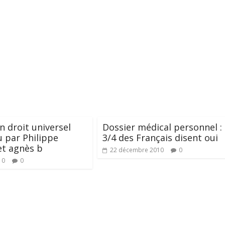
un droit universel
Dossier médical personnel :
 par Philippe
3/4 des Français disent oui
et agnès b
22 décembre 2010
0
10
0