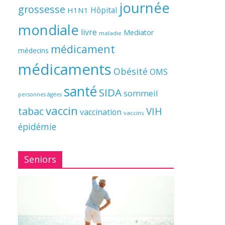
journée
grossesse
Hôpital
H1N1
mondiale
livre
Mediator
maladie
médicament
médecins
médicaments
Obésité
OMS
santé
SIDA
sommeil
personnes âgées
vaccin
tabac
VIH
vaccination
vaccins
épidémie
Seniors