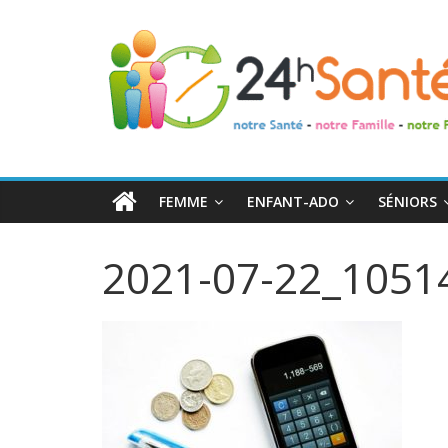
24h
Santé
La
santé
de
FEMME
ENFANT-ADO
SÉNIORS
toute
la
2021-07-22_1051
famille