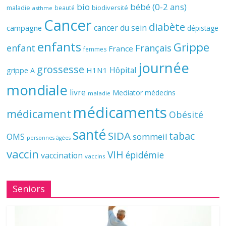
bio
bébé (0-2 ans)
biodiversité
maladie
beauté
asthme
Cancer
diabète
cancer du sein
campagne
dépistage
enfants
Grippe
enfant
Français
France
femmes
journée
grossesse
Hôpital
H1N1
grippe A
mondiale
livre
Mediator
médecins
maladie
médicaments
médicament
Obésité
santé
SIDA
tabac
OMS
sommeil
personnes âgées
vaccin
VIH
épidémie
vaccination
vaccins
Seniors