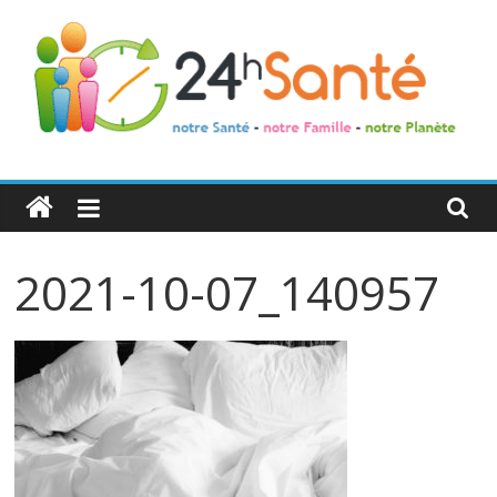
24h
Santé
2021-10-07_140957
La
santé
de
toute
la
famille